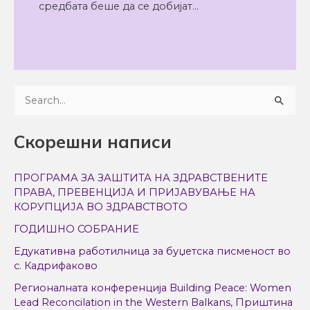
средбата беше да се добијат…
S
e
Скорешни написи
a
r
ПРОГРАМА ЗА ЗАШТИТА НА ЗДРАВСТВЕНИТЕ
c
ПРАВА, ПРЕВЕНЦИЈА И ПРИЈАВУВАЊЕ НА
h
КОРУПЦИЈА ВО ЗДРАВСТВОТО
f
ГОДИШНО СОБРАНИЕ
o
Едукативна работилница за буџетска писменост во
r
с. Кадрифаково
:
Регионалната конференција Building Peace: Women
Lead Reconcilation in the Western Balkans, Приштина