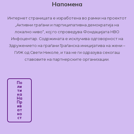
Напомена
Интернет страницата е изработена во рамки на проектот
„Активни граѓани и партиципативна демократија на
локално ниво“, кој го спроведува Фондацијата НВО
Инфоцентар. Содржината е исклучива одговорност на
Здружението на граѓани Граѓанска иницијатива на жени –
ГИЖ од Свети Николе, и таа не ги одразува секогаш
ставовите на партнерските организации.
По
Ли
Ти
Ка
На
Пр
Ив
Ат
Но
Ст