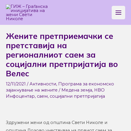
Skip
Main
to
Men
content
Post
Жените претприемачки се
navigation
претставија на
регионалниот саем за
социјални претпријатија во
Велес
12/11/2021
/
Активности
,
Програма за економско
зајакнување на жените
/
Медена земја
,
НВО
Инфоцентар
,
саем
,
социјални претпријатија
Здружени жени од општина Свети Николе и
општина Лозово учествуваа на првиот саем за