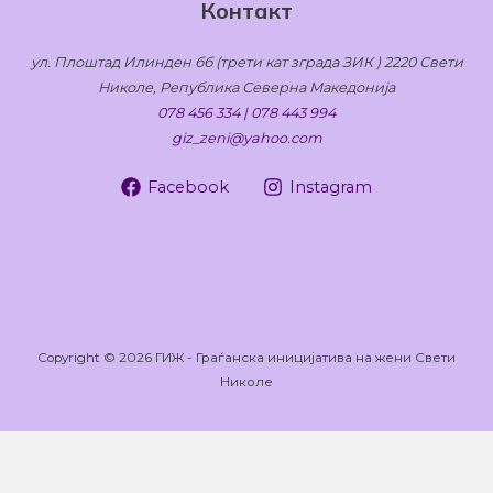
Контакт
ул. Плоштад Илинден бб (трети кат зграда ЗИК ) 2220 Свети
Николе, Република Северна Македонија
078 456 334 | 078 443 994
giz_zeni@yahoo.com
Facebook
Instagram
Copyright © 2026 ГИЖ - Граѓанска иницијатива на жени Свети
Николе
Оваа веб-страница користи колачиња кои помагаат на
веб-страницата да функционира и исто така да следи