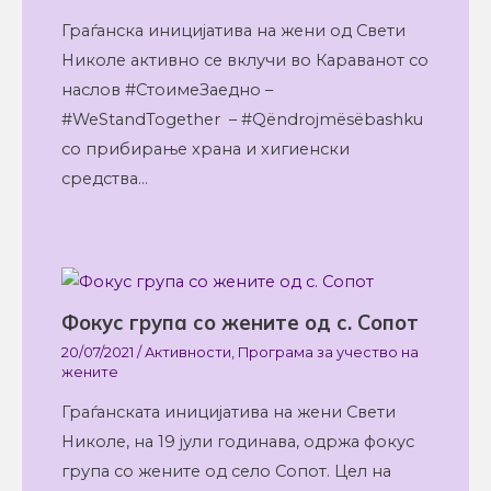
Граѓанска иницијатива на жени од Свети
Николе активно се вклучи во Караванот со
наслов #СтоимеЗаедно –
#WeStandTogether – #Qëndrojmësëbashku
со прибирање храна и хигиенски
средства…
Фокус група со жените од с. Сопот
20/07/2021
/
Активности
,
Програма за учество на
жените
Граѓанската иницијатива на жени Свети
Николе, на 19 јули годинава, одржа фокус
група со жените од село Сопот. Цел на