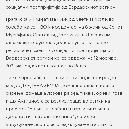
социјални претпријатија од Вардарскиот регион.
Граѓанска иницијатива ГИЖ од Свети Николе, во
соработка со НВО Инфоцентар, на 8 жени од Сопот,
Мустафино, Стањевци, Дорфулија и Лозово им
овозможи здружено да учествуваат на првиот
регионален саем на социјални претпријатија од
Вардарскиот регион кој се оддржа на 12 ноември
2021 на градскиот плоштад во Велес.
Тие се преставија со свои производи, природен
мед од МЕДЕНА ЗЕМЈА, домашно овчо и кравјо
сирење, домашна лозова ракија, тикви , ореви, грав
и др. Активноста се реализираше во рамки на
проектот “Активни граѓани и партиципативна
демократија на локално ниво” , со идеја
здружување, економско зајакнување и активно