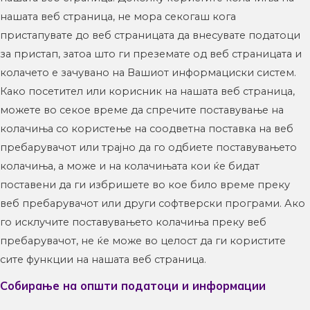
нашата веб страница, не мора секогаш кога
пристапувате до веб страницата да внесувате податоци
за пристап, затоа што ги преземате од веб страницата и
колачето е зачувано на Вашиот информациски систем.
Како посетител или корисник на нашата веб страница,
можете во секое време да спречите поставување на
колачиња со користење на соодветна поставка на веб
пребарувачот или трајно да го одбиете поставувањето
колачиња, а може и на колачињата кои ќе бидат
поставени да ги избришете во кое било време преку
веб пребарувачот или други софтверски програми. Ако
го исклучите поставувањето колачиња преку веб
пребарувачот, не ќе може во целост да ги користите
сите функции на нашата веб страница.
Собирање на општи податоци и информации