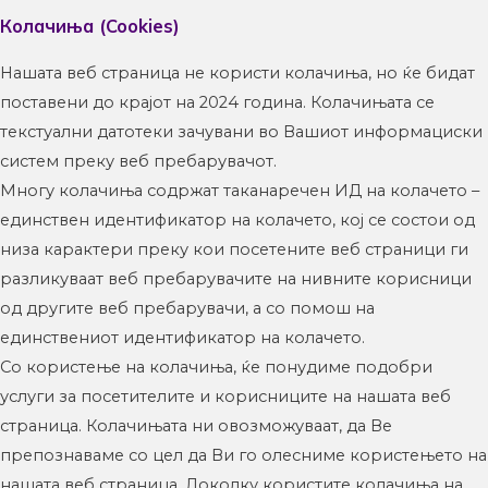
Колачиња (Cookies)
Нашата веб страница не користи колачиња, но ќе бидат
поставени до крајот на 2024 година. Колачињата се
текстуални датотеки зачувани во Вашиот информациски
систем преку веб пребарувачот.
Многу колачиња содржат таканаречен ИД на колачето –
единствен идентификатор на колачето, кој се состои од
низа карактери преку кои посетените веб страници ги
разликуваат веб пребарувачите на нивните корисници
од другите веб пребарувачи, а со помош на
единствениот идентификатор на колачето.
Со користење на колачиња, ќе понудиме подобри
услуги за посетителите и корисниците на нашата веб
страница. Колачињата ни овозможуваат, да Ве
препознаваме со цел да Ви го олесниме користењето на
нашата веб страница. Доколку користите колачиња на