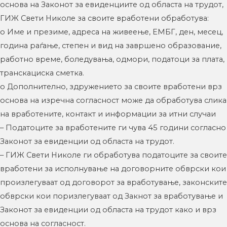
основа на Законот за евиденциите од областа на трудот,
ГИЖ Свети Николе за своите вработени обработува:
o Име и презиме, адреса на живеење, ЕМБГ, ден, месец,
година раѓање, степен и вид на завршено образование,
работно време, боледувања, одмори, податоци за плата,
транскациска сметка.
o Дополнително, здружението за своите вработени врз
основа на изречна согласност може да обработува слика
на вработените, контакт и информации за итни случаи
– Податоците за вработените ги чува 45 години согласно
Законот за евиденции од областа на трудот.
– ГИЖ Свети Николе ги обработува податоците за своите
вработени за исполнување на договорните обврски кои
произлегуваат од договорот за вработување, законските
обврски кои поризлегуваат од Закнот за вработување и
Законот за евиденции од областа на трудот како и врз
основа на согласност.