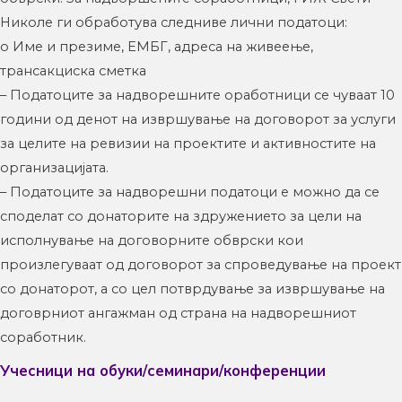
Николе ги обработува следниве лични податоци:
o Име и презиме, ЕМБГ, адреса на живеење,
трансакциска сметка
– Податоците за надворешните оработници се чуваат 10
години од денот на извршување на договорот за услуги
за целите на ревизии на проектите и активностите на
организацијата.
– Податоците за надворешни податоци е можно да се
споделат со донаторите на здружението за цели на
исполнување на договорните обврски кои
произлегуваат од договорот за спроведување на проект
со донаторот, а со цел потврдување за извршување на
договрниот ангажман од страна на надворешниот
соработник.
Учесници на обуки/семинари/конференции