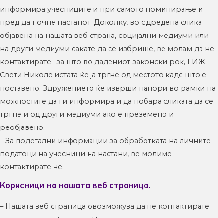
информира учесниците и при самото номинирање и
пред да почне настанот. Доколку, во одредена слика
објавена на нашата веб страна, социјални медиуми или
на други медиуми сакате да се избрише, ве молам да не
контактирате , за што во дадениот законски рок, ГИЖ
Свети Николе истата ќе ја тргне од местото каде што е
поставено. Здружението ќе изврши напори во рамки на
можностите да ги информира и да побара сликата да се
тргне и од други медиуми ако е преземено и
реобјавено.
– За подетални информации за обработката на личните
податоци на учесници на настани, ве молиме
контактирате не.
Корисници на нашата веб страница.
– Нашата веб страница овозможува да не контактирате