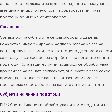
основано од државата за вршење на јавни овластувања,
агенција или друго тело кое ги обработува личните
податоци во име на контролорот.
Согласност
Согласност на субјектот е секоја слободно дадена,
конкретна, информирана и недвосмислена изјава на
волја, преку изјава или јасно потврдено дејствие, а со кои
се изразува согласност за обработка на неговите лични
податоци. Кога вашите лични податоци се обработуваат
врз основа на вашата согласност, вие имате право секое
време да ја повлечете вашата согласност и ние ќе
престанеме со обработка на вашите лични податоци.
Субјекти на лични податоци
ГИЖ Свети Николе ги обработува личните податоци на
следниве категории на субјекти: