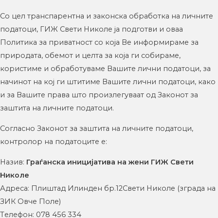
Со цел транспарентна и законска обработка на личните
податоци, ГИЖ Свети Николе ја подготви и оваа
Политика за приватност со која Ве информираме за
природата, обемот и целта за која ги собираме,
користиме и обработуваме Вашите лични податоци, за
начинот на кој ги штитиме Вашите лични податоци, како
и за Вашите права што произлегуваат од Законот за
заштита на личните податоци.
Согласно Законот за заштита на личните податоци,
контролор на податоците е:
Назив:
Граѓанска иницијатива на жени ГИЖ Свети
Николе
Адреса: Плиштад Илинден бр.12Свети Николе (зграда на
ЗИК Овче Поле)
Tелефон: 078 456 334