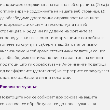
испорачаме содржината на нашата веб страница, (2) да ја
оптимизираме содржината на нашата веб страница, (3)
да обезбедиме долгорочна одржливост на нашиот
информациски систем и технологијата на веб
страницата, и (4) да им ги дадеме на органите за
спроведување на законот информациите потребни за
гонење во случај на сајбер-напад. Затоа, анонимно
анализираме и собираме статистички податоци со цел
да обезбедиме оптимално ниво на заштита на личните
податоци што ги обработуваме. Анонимните податоци
од лог фајловите (датотеките) на серверите се зачувуваат
одделно од Вашите лични податоци.
Рокови за чување
Податоците кои се собираат врз основа на вашата
согласност се обработуваат се до повлекување на