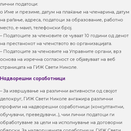
лични податоци:
o Име и презиме, датум на плаќање на членарина, датум
на раѓање, адреса, податоци за образование, работно
место, е-маил, телефонски број.
– Податоците за членовите се чуваат 10 години од денот
на престанокот на членството во организацијата.
– Податоците за членовите на Управните органи, врз
основа на изречна согласност се објавуваат на веб
страницата на ГИЖ Свети Николе.
Надворешни соработници
– За извршување на различни активности од својот
делокруг, ГИЖ Свети Николе ангажира различни
профили на надворешни соработници (консултантни,
обучувачи, преведувачи…), чии лични податоци ги
обработуваме за цели на исполнување на договорни
обврски. За надворшените соработници, ГИЖ Свети