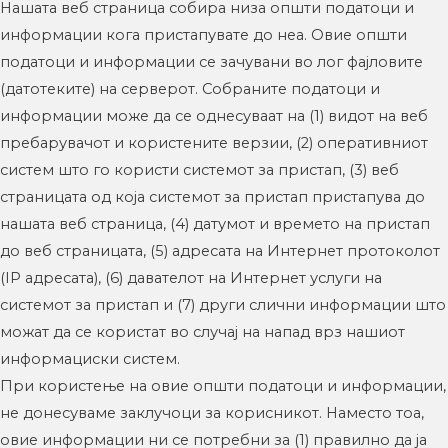
Нашата веб страница собира низа општи податоци и
информации кога пристапувате до неа. Овие општи
податоци и информации се зачувани во лог фајловите
(датотеките) на серверот. Собраните податоци и
информации може да се однесуваат на (1) видот на веб
пребарувачот и користените верзии, (2) оперативниот
систем што го користи системот за пристап, (3) веб
страницата од која системот за пристап пристапува до
нашата веб страница, (4) датумот и времето на пристап
до веб страницата, (5) адресата на Интернет протоколот
(IP адресата), (6) давателот на Интернет услуги на
системот за пристап и (7) други слични информации што
можат да се користат во случај на напад врз нашиот
информациски систем.
При користење на овие општи податоци и информации,
не донесуваме заклучоци за корисникот. Наместо тоа,
овие информации ни се потребни за (1) правилно да ја