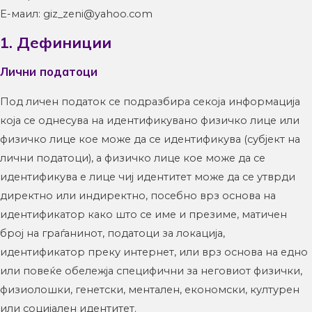
E-маил: giz_zeni@yahoo.com
1. Дефиниции
Лични податоци
Под личен податок се подразбира секоја информација
која се однесува на идентификувано физичко лице или
физичко лице кое може да се идентификува (субјект на
лични податоци), а физичко лице кое може да се
идентификува е лице чиј идентитет може да се утврди
директно или индиректно, посебно врз основа на
идентификатор како што се име и презиме, матичен
број на граѓанинот, податоци за локација,
идентификатор преку интернет, или врз основа на едно
или повеќе обележја специфични за неговиот физички,
физиолошки, генетски, ментален, економски, културен
или социјален идентитет.