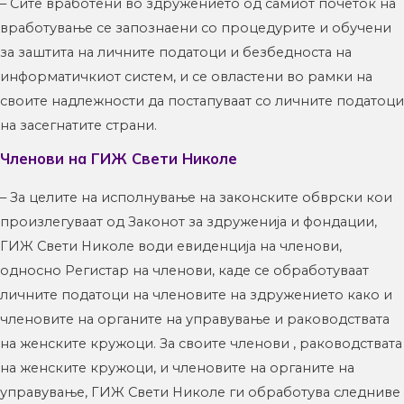
– Сите вработени во здружението од самиот почеток на
вработување се запознаени со процедурите и обучени
за заштита на личните податоци и безбедноста на
информатичкиот систем, и се овластени во рамки на
своите надлежности да постапуваат со личните податоци
на засегнатите страни.
Членови на ГИЖ Свети Николе
– За целите на исполнување на законските обврски кои
произлегуваат од Законот за здруженија и фондации,
ГИЖ Свети Николе води евиденција на членови,
односно Регистар на членови, каде се обработуваат
личните податоци на членовите на здружението како и
членовите на органите на управување и раководствата
на женските кружоци. За своите членови , раководствата
на женските кружоци, и членовите на органите на
управување, ГИЖ Свети Николе ги обработува следниве