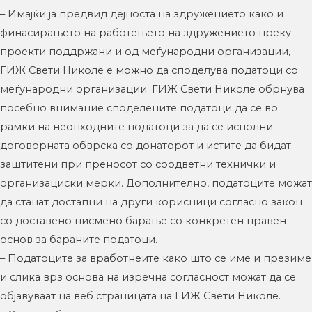
– Имајќи ја предвид дејноста на здружението како и
финасирањето на работењето на здружението преку
проекти поддржани и од меѓународни организации,
ГИЖ Свети Николе е можно да споделува податоци со
меѓународни организации. ГИЖ Свети Николе обрнува
посебно внимание споделените податоци да се во
рамки на неопходните податоци за да се исполни
договорната обврска со донаторот и истите да бидат
заштитени при преносот со соодветни технички и
организациски мерки. Дополнително, податоците можат
да станат достапни на други корисници согласно закон
со доставено писмено барање со конкретен правен
основ за бараните податоци.
– Податоците за вработнеите како што се име и презиме
и слика врз основа на изречна согласност можат да се
објавуваат на веб страницата на ГИЖ Свети Николе.