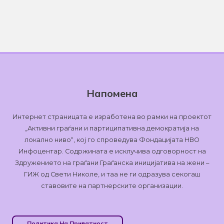
Напомена
Интернет страницата е изработена во рамки на проектот
„Активни граѓани и партиципативна демократија на
локално ниво“, кој го спроведува Фондацијата НВО
Инфоцентар. Содржината е исклучива одговорност на
Здружението на граѓани Граѓанска иницијатива на жени –
ГИЖ од Свети Николе, и таа не ги одразува секогаш
ставовите на партнерските организации.
Политика На Приватност