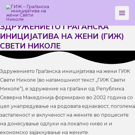
Skip
Main
to
ПОЛИТИКА ЗА ПРИВАТНОСТ НА
Men
content
ЗДРУЖЕНИЕТО ГРАЃАНСКА
ИНИЦИЈАТИВА НА ЖЕНИ (ГИЖ)
СВЕТИ НИКОЛЕ
Здружението Граѓанска иницијатива на жени ГИЖ
Свети Николе (во натамошниот текст „ГИЖ Свети
Николе“), е здружение на граѓани од Република
Северна Македонија формирано во 2002 година со
цел унапредување на родовата еднаквост, поголема
застапеност и вклученост на жените во процесите
на донесување одлуки на локално ниво и и
економско зајакнување на жените.