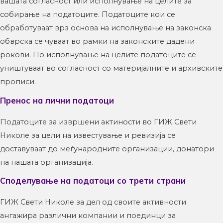
вашата согласност или исполнување на целите за
собирање на податоците. Податоците кои се
обработуваат врз основа на исполнување на законска
обврска се чуваат во рамки на законските дадени
рокови. По исполнување на целите податоците се
уништуваат во согласност со материјалните и архивските
прописи.
Пренос на лични податоци
Податоците за извршени актиности во ГИЖ Свети
Николе за цели на известување и ревизија се
доставуваат до меѓународните организации, донатори
на нашата организација.
Споделување на податоци со трети страни
ГИЖ Свети Николе за дел од своите активности
ангажира различни компании и поединци за