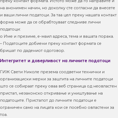
преку контакт формата. Истото може да го направите и
на анонимен начин, но доколку сте согласни да внесете
и ваши лични податоци. За таа цел преку нашата контакт
форма може да се обрабтоуваат следниве лични
податоци:
o Име и презиме, е-маил адреса, тема и вашата порака.
– Податоците добиени преку контакт формата се
бришат по дадениот одоговор.
Интегритет и доверливост на личните податоци
ГИЖ Свети Николе презема соодветни технички и
организациски мерки за заштита на личните податоци
што се собираат преку оваа веб страница од неовластен
пристап, незаконско откривање и уништување на
податоците. Пристапот до личните податоци е
ограничен само на лицата кои се посебно овластени за
тоа.