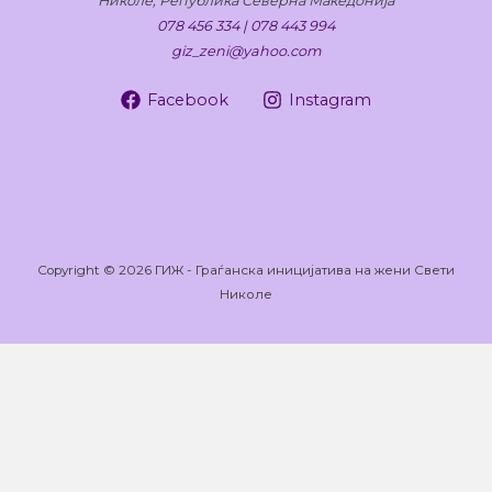
Николе, Република Северна Македонија
078 456 334 | 078 443 994
giz_zeni@yahoo.com
Facebook
Instagram
Copyright © 2026 ГИЖ - Граѓанска иницијатива на жени Свети
Николе
Оваа веб-страница користи колачиња кои помагаат на
веб-страницата да функционира и исто така да следи
како комуницирате со нашата веб-страница. За да го
обезбедиме најдоброто корисничко искуство, изберете
„Се согласувам“, или само за најнеопходните колачиња