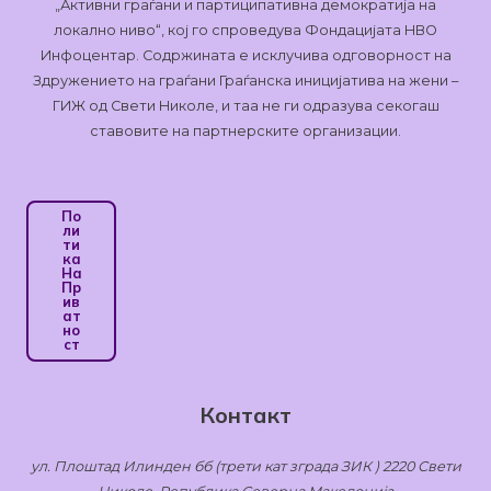
„Активни граѓани и партиципативна демократија на
локално ниво“, кој го спроведува Фондацијата НВО
Инфоцентар. Содржината е исклучива одговорност на
Здружението на граѓани Граѓанска иницијатива на жени –
ГИЖ од Свети Николе, и таа не ги одразува секогаш
ставовите на партнерските организации.
По
Ли
Ти
Ка
На
Пр
Ив
Ат
Но
Ст
Контакт
ул. Плоштад Илинден бб (трети кат зграда ЗИК ) 2220 Свети