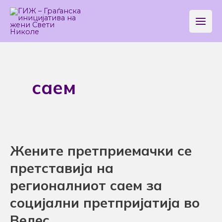
Skip
Main
to
Men
content
саем
Жените претприемачки се
Жените
претприемачки
претставија на
се
регионалниот саем за
претставија
социјални претпријатија во
на
регионалниот
Велес