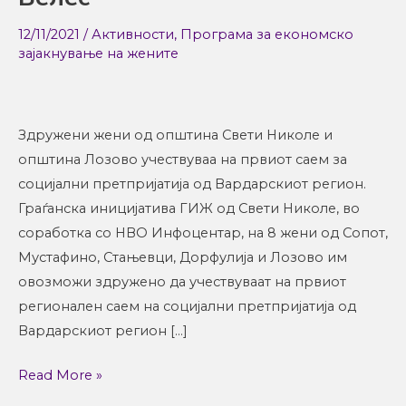
саем
12/11/2021
/
Активности
,
Програма за економско
за
зајакнување на жените
социјални
претпријатија
во
Велес
Здружени жени од општина Свети Николе и
општина Лозово учествуваа на првиот саем за
социјални претпријатија од Вардарскиот регион.
Граѓанска иницијатива ГИЖ од Свети Николе, во
соработка со НВО Инфоцентар, на 8 жени од Сопот,
Мустафино, Стањевци, Дорфулија и Лозово им
овозможи здружено да учествуваат на првиот
регионален саем на социјални претпријатија од
Вардарскиот регион […]
Read More »