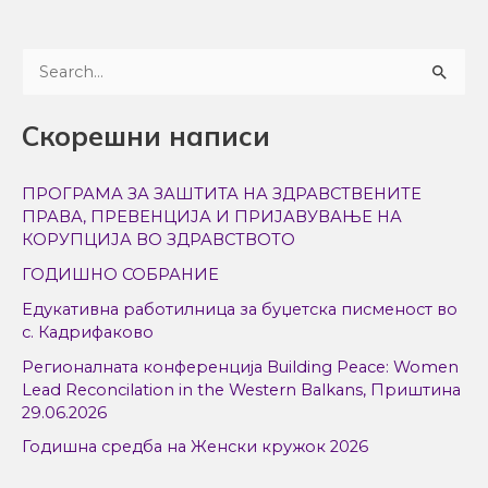
S
e
Скорешни написи
a
r
ПРОГРАМА ЗА ЗАШТИТА НА ЗДРАВСТВЕНИТЕ
c
ПРАВА, ПРЕВЕНЦИЈА И ПРИЈАВУВАЊЕ НА
h
КОРУПЦИЈА ВО ЗДРАВСТВОТО
f
ГОДИШНО СОБРАНИЕ
o
Едукативна работилница за буџетска писменост во
r
с. Кадрифаково
:
Регионалната конференција Building Peace: Women
Lead Reconcilation in the Western Balkans, Приштина
29.06.2026
Годишна средба на Женски кружок 2026