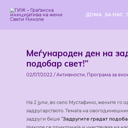
Skip
to
ДОМА
ЗА НАС
content
Меѓународен ден на за
Post
navigation
подобар свет!”
02/07/2022
/
Активности
,
Програма за еко
На 2 јули, во село Мустафино, жените го
задругарството. Темата на овогодинешни
задруги беше ”
Задругите градат подоба
Николе се приклучија и учествуваа на нас