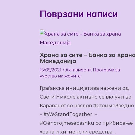
Поврзани написи
Храна за сите – Банка за хран
Македонија
15/05/2021
/
Активности
,
Програма за
учество на жените
Граѓанска иницијатива на жени од
Свети Николе активно се вклучи во
Караванот со наслов #СтоимеЗаедно
– #WeStandTogether –
#Qëndrojmësëbashku со прибирање
храна и хигиенски средства…