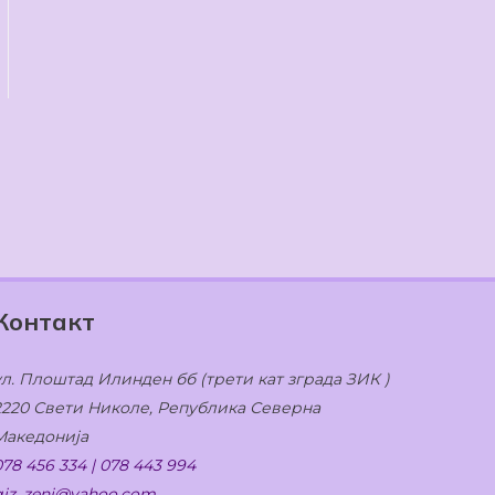
Контакт
ул. Плоштад Илинден бб (трети кат зграда ЗИК )
2220 Свети Николе, Република Северна
Македонија
078 456 334 | 078 443 994
giz_zeni@yahoo.com