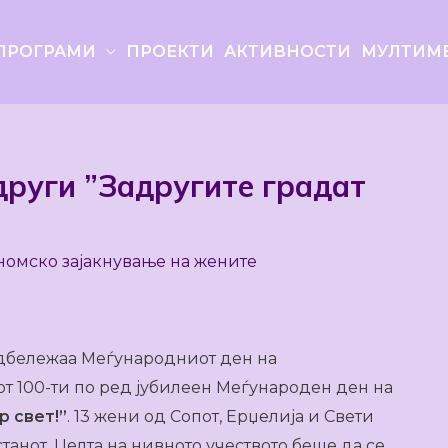
ПРОГРАМИ
ПРОЕКТИ
АКТИВНОСТИ
МУЛТИМ
други ”Задругите градат
номско зајакнување на жените
 одбележаа Меѓународниот ден на
от 100-ти по ред јубилеен Меѓународен ден на
р свет!”
. 13 жени од Сопот, Ерџелија и Свети
танот. Целта на нивното учеството беше да се