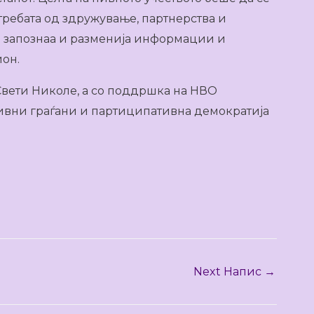
требата од здружување, партнерства и
 се запознаа и разменија информации и
ион.
Свети Николе, а со поддршка на НВО
ивни граѓани и партиципативна демократија
Next Напис
→