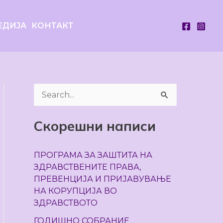
ЕДИЈА
КОНТАКТ
S
e
Скорешни написи
a
r
ПРОГРАМА ЗА ЗАШТИТА НА
c
ЗДРАВСТВЕНИТЕ ПРАВА,
h
ПРЕВЕНЦИЈА И ПРИЈАВУВАЊЕ
НА КОРУПЦИЈА ВО
f
ЗДРАВСТВОТО
o
ГОДИШНО СОБРАНИЕ