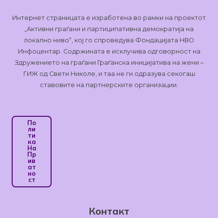
Интернет страницата е изработена во рамки на проектот
„Активни граѓани и партиципативна демократија на
локално ниво“, кој го спроведува Фондацијата НВО
Инфоцентар. Содржината е исклучива одговорност на
Здружението на граѓани Граѓанска иницијатива на жени –
ГИЖ од Свети Николе, и таа не ги одразува секогаш
ставовите на партнерските организации.
По
Ли
Ти
Ка
На
Пр
Ив
Ат
Но
Ст
Контакт