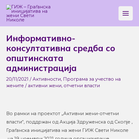
Skip
Main
to
Men
content
Post
Информативно-
navigation
консултативна средба со
општинската
администрација
20/11/2021
/
Активности
,
Програма за учество на
жените
/
активни жени
,
отчетни власти
Во рамки на проектот „Активни жени-отчетни
власти“, поддржан од Акција Здруженска од Скопје ,
Граѓанска иницијатива на жени ГИЖ Свети Николе
на 19 ноември 2021 година организираше