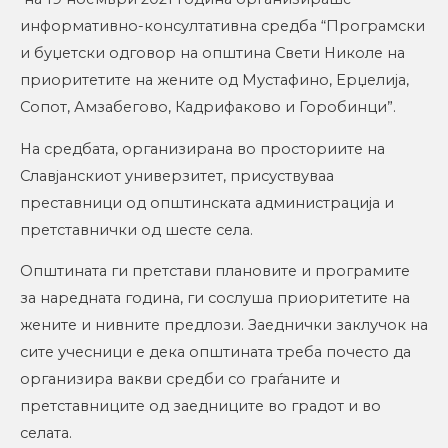
информативно-консултативна средба “Програмски
и буџетски одговор на општина Свети Николе на
приоритетите на жените од Мустафино, Ерџелија,
Сопот, Амзабегово, Кадрифаково и Горобинци”.
На средбата, организирана во просториите на
Славјанскиот универзитет, присуствуваа
преставници од општинската администрација и
претставнички од шесте села.
Општината ги претстави плановите и програмите
за наредната година, ги сослуша приоритетите на
жените и нивните предлози. Заеднички заклучок на
сите учесници е дека општината треба почесто да
организира вакви средби со граѓаните и
претставниците од заедниците во градот и во
селата.