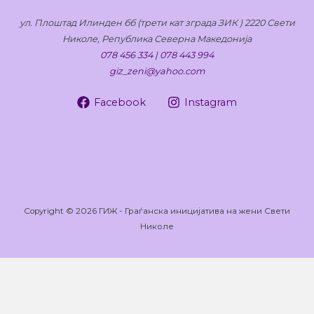
ул. Плоштад Илинден бб (трети кат зграда ЗИК ) 2220 Свети
Николе, Република Северна Македонија
078 456 334 | 078 443 994
giz_zeni@yahoo.com
Facebook
Instagram
Copyright © 2026 ГИЖ - Граѓанска иницијатива на жени Свети
Николе
Оваа веб-страница користи колачиња кои помагаат на
веб-страницата да функционира и исто така да следи
како комуницирате со нашата веб-страница. За да го