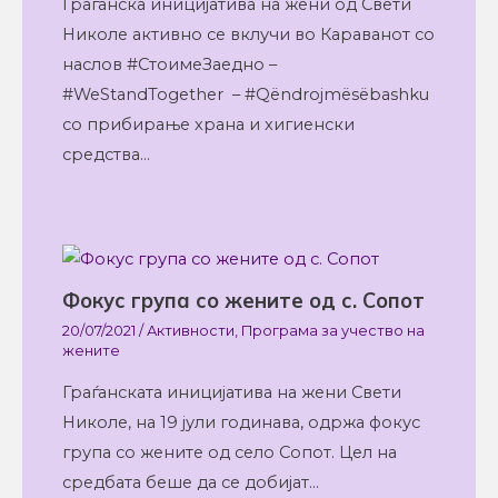
Граѓанска иницијатива на жени од Свети
Николе активно се вклучи во Караванот со
наслов #СтоимеЗаедно –
#WeStandTogether – #Qëndrojmësëbashku
со прибирање храна и хигиенски
средства…
Фокус група со жените од с. Сопот
20/07/2021
/
Активности
,
Програма за учество на
жените
Граѓанската иницијатива на жени Свети
Николе, на 19 јули годинава, одржа фокус
група со жените од село Сопот. Цел на
средбата беше да се добијат…