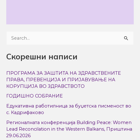
S
e
Скорешни написи
a
r
ПРОГРАМА ЗА ЗАШТИТА НА ЗДРАВСТВЕНИТЕ
c
ПРАВА, ПРЕВЕНЦИЈА И ПРИЈАВУВАЊЕ НА
h
КОРУПЦИЈА ВО ЗДРАВСТВОТО
f
ГОДИШНО СОБРАНИЕ
o
Едукативна работилница за буџетска писменост во
r
с. Кадрифаково
:
Регионалната конференција Building Peace: Women
Lead Reconcilation in the Western Balkans, Приштина
29.06.2026