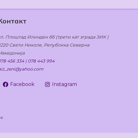
Контакт
ул. Плоштад Илинден бб (трети кат зграда ЗИК )
2220 Свети Николе, Република Северна
Македонија
078 456 334 | 078 443 994
giz_zeni@yahoo.com
Facebook
Instagram
ле
леди како комуницирате со нашата веб-страница. За