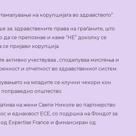
Намалување на корупцијата во здравството”.
е за: здравствените права на граѓаните, што
о да се препознае и каже “НЕ” доколку се
а се пријави корупција.
те активно учествуваа , споделуваа мислења и
енност и отчетност во здравствениот систем.
увањето на младите се клучни чекори кон
 поправедно општество.
јатива на жени Свети Николе во партнерство
с и еднаквост ЕСЕ, со подршка на Фондот за
од Expertise France и финансиран од