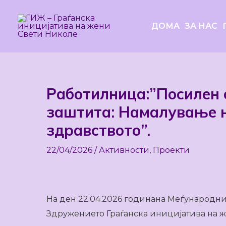
Skip
to
ДОМА
ЗА НАС
content
Работилница:”Посилен 
Post
navigation
заштита: Намалување н
здравството”.
22/04/2026
/
Активности
,
Проекти
На ден 22.04.2026 годинана Меѓународни
Здружението Граѓанска иницијатива на 