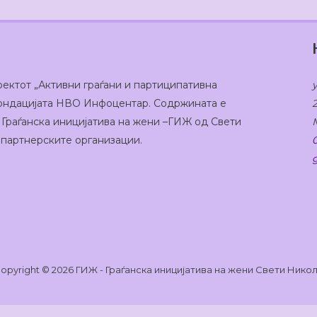
оектот „Активни граѓани и партиципативна
 Фондацијата НВО Инфоцентар. Содржината е
 Граѓанска иницијатива на жени –ГИЖ од Свети
а партнерските организации.
opyright © 2026 ГИЖ - Граѓанска иницијатива на жени Свети Нико
на веб-страницата да функционира и исто така да с