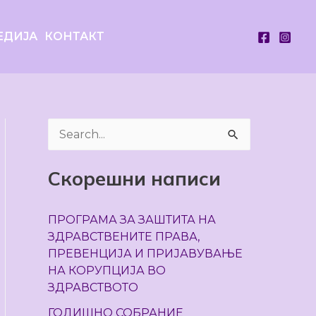
ЕДИЈА
КОНТАКТ
S
e
Скорешни написи
a
r
ПРОГРАМА ЗА ЗАШТИТА НА
c
ЗДРАВСТВЕНИТЕ ПРАВА,
h
ПРЕВЕНЦИЈА И ПРИЈАВУВАЊЕ
НА КОРУПЦИЈА ВО
f
ЗДРАВСТВОТО
o
ГОДИШНО СОБРАНИЕ