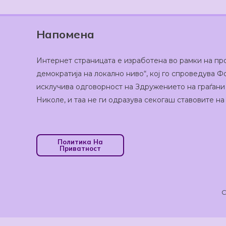
Напомена
Интернет страницата е изработена во рамки на пр
демократија на локално ниво“, кој го спроведува
исклучива одговорност на Здружението на граѓани
Николе, и таа не ги одразува секогаш ставовите н
Политика На
Приватност
C
Оваа веб-страница користи колачиња кои помагаат 