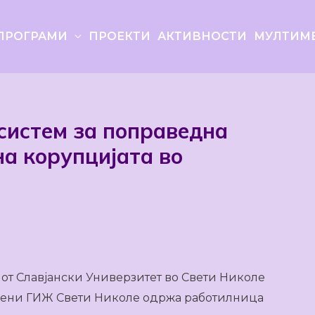
ПРОГРАМИ
ПРОЕКТИ
АКТИВНОСТИ
МУЛТИМ
систем за поправедна
а корупцијата во
от Славјански Универзитет во Свети Николе
жени ГИЖ Свети Николе одржа работилница