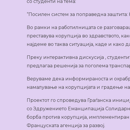
со студенти на тема:
“Посилен систем за поправедна заштита: 
Во рамки на работилницата се разговараш
преставува корупција во здравството, как
најдеме во таква ситуација, каде и како д
Преку интерактивна дискусија , студенти
предлагаа решенија за поголема транспар
Веруваме дека информираноста и охрабр
намалување на корупцијата и градење на
Проектот го спроведува Граѓанска иници
со Здружението Еманципација Солидарно
борба против корупција, имплементиран 
Француската агенција за развој.