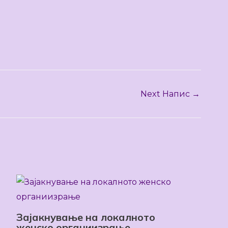
Next Напис
→
Зајакнување на локалното
женско органиизрање