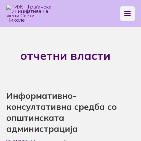
Skip
Main
to
Men
content
отчетни власти
Информативно-
Информативно-
консултативна
консултативна средба со
средба
општинската
со
администрација
општинската
администрација