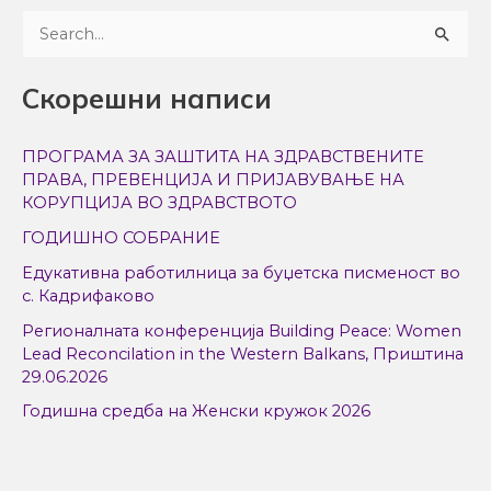
S
e
Скорешни написи
a
r
ПРОГРАМА ЗА ЗАШТИТА НА ЗДРАВСТВЕНИТЕ
c
ПРАВА, ПРЕВЕНЦИЈА И ПРИЈАВУВАЊЕ НА
h
КОРУПЦИЈА ВО ЗДРАВСТВОТО
f
ГОДИШНО СОБРАНИЕ
o
Едукативна работилница за буџетска писменост во
r
с. Кадрифаково
:
Регионалната конференција Building Peace: Women
Lead Reconcilation in the Western Balkans, Приштина
29.06.2026
Годишна средба на Женски кружок 2026