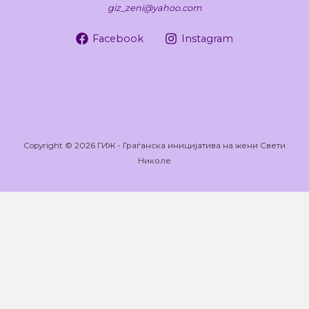
giz_zeni@yahoo.com
Facebook
Instagram
Copyright © 2026 ГИЖ - Граѓанска иницијатива на жени Свети
Николе
Оваа веб-страница користи колачиња кои помагаат на
веб-страницата да функционира и исто така да следи
како комуницирате со нашата веб-страница. За да го
обезбедиме најдоброто корисничко искуство, изберете
„Се согласувам“, или само за најнеопходните колачиња
"Не се согласувам". Прочитај повеќе на линкот до