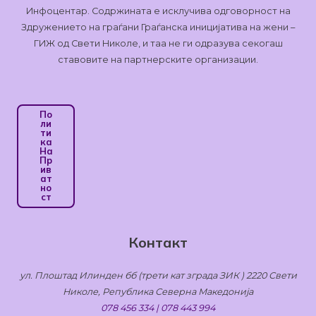
Инфоцентар. Содржината е исклучива одговорност на
Здружението на граѓани Граѓанска иницијатива на жени –
ГИЖ од Свети Николе, и таа не ги одразува секогаш
ставовите на партнерските организации.
По
Ли
Ти
Ка
На
Пр
Ив
Ат
Но
Ст
Контакт
ул. Плоштад Илинден бб (трети кат зграда ЗИК ) 2220 Свети
Николе, Република Северна Македонија
078 456 334 | 078 443 994