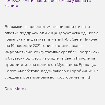
20/11/2021
/
Активности
,
Програма за учество на
жените
Во рамки на проектот „Активни жени-отчетни
власти“, поддржан од Акција Здруженска од Скопје ,
Граѓанска иницијатива на жени ГИЖ Свети Николе
на 19 ноември 2021 година организираше
информативно-консултативна средба “Програмски
и буџетски одговор на општина Свети Николе на
приоритетите на жените од Мустафино, Ерџелија,
Сопот, Амзабегово, Кадрифаково и Горобинци”. На
средбата, организирана во просториите на […]
Read More »