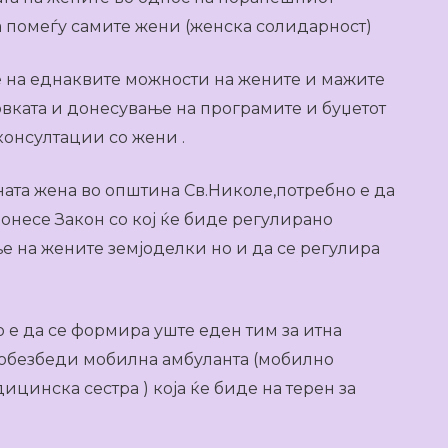
 помеѓу самите жени (женска солидарност)
 на еднаквите можности на жените и мажите
товката и донесување на програмите и буџетот
консултации со жени .
ата жена во општина Св.Николе,потребно е да
донесе Закон со кој ќе биде регулирано
е на жените земјоделки но и да се регулира
 е да се формира уште еден тим за итна
 обезбеди мобилна амбуланта (мобилно
цинска сестра ) која ќе биде на терен за