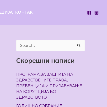
ЕДИЈА
КОНТАКТ
S
e
Скорешни написи
a
r
ПРОГРАМА ЗА ЗАШТИТА НА
c
ЗДРАВСТВЕНИТЕ ПРАВА,
h
ПРЕВЕНЦИЈА И ПРИЈАВУВАЊЕ
НА КОРУПЦИЈА ВО
f
ЗДРАВСТВОТО
o
ГОДИШНО СОБРАНИЕ