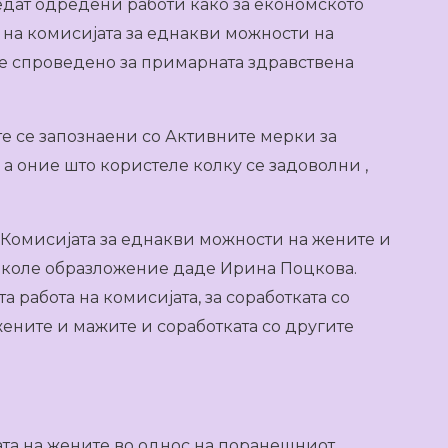
едат одредени работи како за економското
 на комисијата за еднакви можности на
е спроведено за примарната здравствена
е се запознаени со Активните мерки за
 а оние што користеле колку се задоволни ,
Комисијата за еднакви можности на жените и
иколе образложение даде Ирина Поцкова.
 работа на комисијата, за соработката со
ените и мажите и соработката со другите
та на жените во однос на поранешниот