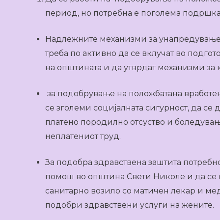
период, но потребна е поголема подршка
Надлежните механизми за унапредување
треба по активно да се вклучат во подго
на општината и да утврдат механизми за 
за подобрување на положбатана вработен
се зголеми социјалната сигурност, да се 
платено породилно отсуство и боледувањ
неплатениот труд.
За подобра здравствена заштита потребно
помош во општина Свети Николе и да се
санитарно возило со матичен лекар и меди
подобри здравствени услуги на жените.