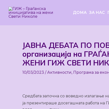
Skip
to
ДОМА
ЗА НАС
content
ЈАВНА ДЕБАТА ПО ПОВ
Post
navigation
организација на ГРА
ЖЕНИ ГИЖ СВЕТИ НИ
10/03/2023
/
Активности
,
Програма за еко
Средбата започна со воведно излагање н
ја презентираше досегашната работа на Г