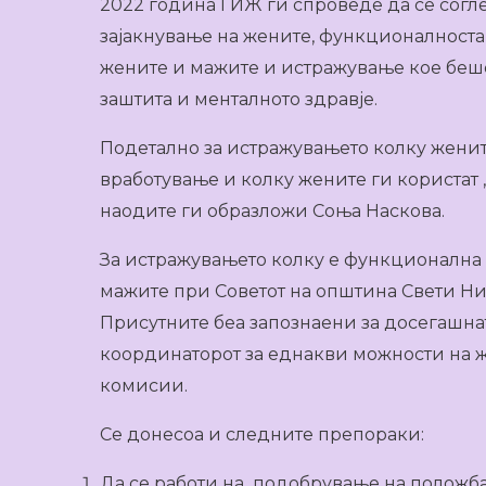
2022 година ГИЖ ги спроведе да се согл
зајакнување на жените, функционалноста
жените и мажите и истражување кое беш
заштита и менталното здравје.
Подетално за истражувањето колку женит
вработување и колку жените ги користат ,
наодите ги образложи Соња Наскова.
За истражувањето колку е функционална 
мажите при Советот на општина Свети Н
Присутните беа запознаени за досегашната
координаторот за еднакви можности на ж
комисии.
Се донесоа и следните препораки:
Да се работи на подобрување на положба