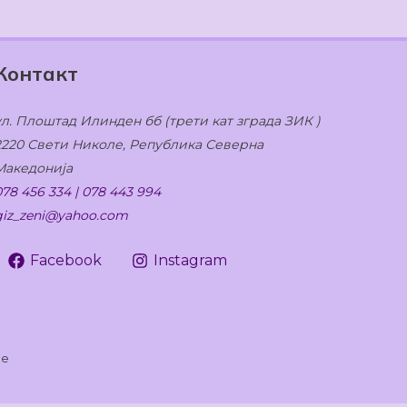
Контакт
ул. Плоштад Илинден бб (трети кат зграда ЗИК )
2220 Свети Николе, Република Северна
Македонија
078 456 334 | 078 443 994
giz_zeni@yahoo.com
Facebook
Instagram
ле