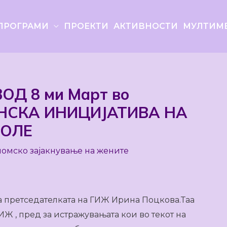
ПРОГРАМИ
ПРОЕКТИ
АКТИВНОСТИ
МУЛТИМ
ОД 8 ми Март во
ЃАНСКА ИНИЦИЈАТИВА НА
КОЛЕ
номско зајакнување на жените
а претседателката на ГИЖ Ирина Поцкова.Таа
ИЖ , пред за истражувањата кои во текот на