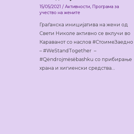
15/05/2021
/
Активности
,
Програма за
учество на жените
Граѓанска иницијатива на жени од
Свети Николе активно се вклучи во
Караванот со наслов #СтоимеЗаедно
– #WeStandTogether –
#Qëndrojmësëbashku со прибирање
храна и хигиенски средства…