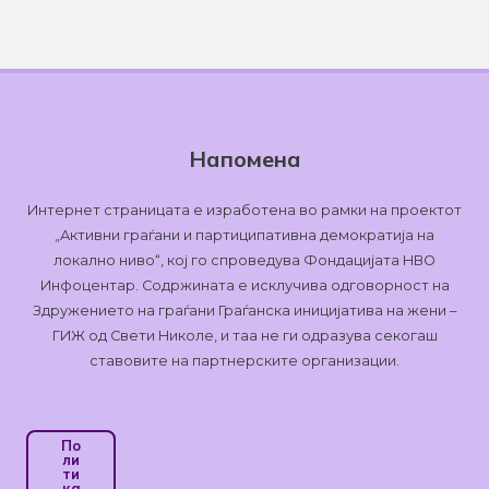
Напомена
Интернет страницата е изработена во рамки на проектот
„Активни граѓани и партиципативна демократија на
локално ниво“, кој го спроведува Фондацијата НВО
Инфоцентар. Содржината е исклучива одговорност на
Здружението на граѓани Граѓанска иницијатива на жени –
ГИЖ од Свети Николе, и таа не ги одразува секогаш
ставовите на партнерските организации.
По
Ли
Ти
Ка