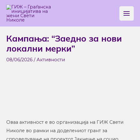
Skip
Main
to
Men
content
Post
Кампања: “Заедно за нови
navigation
локални мерки”
08/06/2026
/
Активности
Оваа активност е во организација на ГИЖ Свети
Николе во рамки на доделениот грант за
спроведување на проектот Јакнење на социо