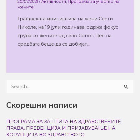
20/07/2021
/
Активности
,
Програма за учество на
жените
Граѓанската иницијатива на жени Свети
Николе, на 19 јули годинава, одржа фокус
група со жените од село Сопот. Цел на
средбата беше да се добијат…
S
e
Скорешни написи
a
r
ПРОГРАМА ЗА ЗАШТИТА НА ЗДРАВСТВЕНИТЕ
c
ПРАВА, ПРЕВЕНЦИЈА И ПРИЈАВУВАЊЕ НА
h
КОРУПЦИЈА ВО ЗДРАВСТВОТО