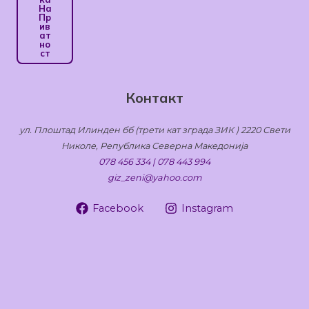
На
Пр
Ив
Ат
Но
Ст
Контакт
ул. Плоштад Илинден бб (трети кат зграда ЗИК ) 2220 Свети
Николе, Република Северна Македонија
078 456 334 | 078 443 994
giz_zeni@yahoo.com
Facebook
Instagram