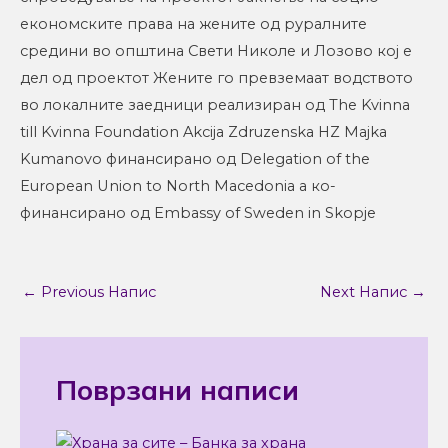
економските права на жените од руралните
средини во општина Свети Николе и Лозово кој е
дел од проектот Жените го превземаат водството
во локалните заедници реализиран од The Kvinna
till Kvinna Foundation Akcija Zdruzenska HZ Majka
Kumanovo финансирано од Delegation of the
European Union to North Macedonia а ко-
финансирано од Embassy of Sweden in Skopje
←
Previous Напис
Next Напис
→
Поврзани написи