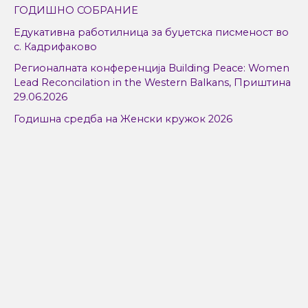
f
ГОДИШНО СОБРАНИЕ
o
Едукативна работилница за буџетска писменост во
r
с. Кадрифаково
:
Регионалната конференција Building Peace: Women
Lead Reconcilation in the Western Balkans, Приштина
29.06.2026
Годишна средба на Женски кружок 2026