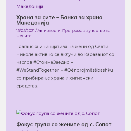
Храна за сите – Банка за храна
Македонија
15/05/2021
/
Активности
,
Програма за учество на
жените
Граѓанска иницијатива на жени од Свети
Николе активно се вклучи во Караванот со
наслов #СтоимеЗаедно –
#WeStandTogether – #Qëndrojmësëbashku
со прибирање храна и хигиенски
средства…
Фокус група со жените од с. Сопот