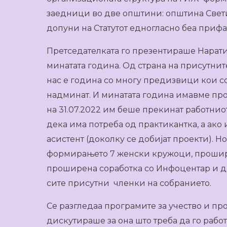
заедници во две општини: општина Свет
допуни на Статутот едногласно беа прифа
Претседателката го презентираше Наратив
минатата година. Од страна на присутни
нас е година со многу предизвици кои с
надминат. И минатата година имавме про
на 31.07.2022 им беше прекинат работнио
дека има потреба од практикантка, а ако
асистент (доколку се добијат проекти). 
формирањето 7 женски кружоци, проширу
проширена соработка со Инфоцентар и др
сите присутни членки на собранието.
Се разгледаа програмите за учество и пр
дискутираше за она што треба да го работ