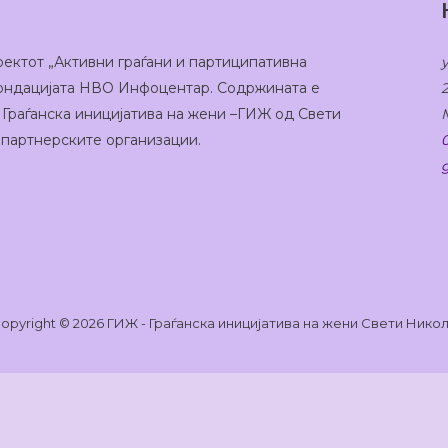
оектот „Активни граѓани и партиципативна
 Фондацијата НВО Инфоцентар. Содржината е
 Граѓанска иницијатива на жени –ГИЖ од Свети
а партнерските организации.
opyright © 2026 ГИЖ - Граѓанска иницијатива на жени Свети Нико
на веб-страницата да функционира и исто така да с
зберете „Се согласувам“, или само за најнеопходнит
ам
Не Се Согласувам
Политика На Приват