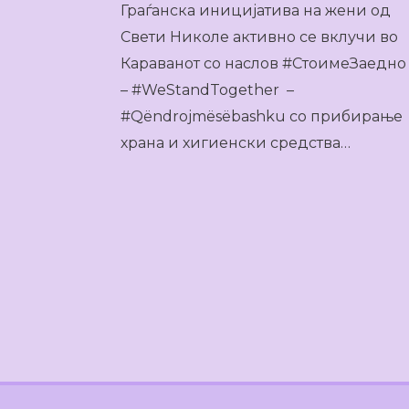
Граѓанска иницијатива на жени од
Свети Николе активно се вклучи во
Караванот со наслов #СтоимеЗаедно
– #WeStandTogether –
#Qëndrojmësëbashku со прибирање
храна и хигиенски средства…