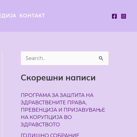
ЕДИЈА
КОНТАКТ
S
e
Скорешни написи
a
r
ПРОГРАМА ЗА ЗАШТИТА НА
c
ЗДРАВСТВЕНИТЕ ПРАВА,
h
ПРЕВЕНЦИЈА И ПРИЈАВУВАЊЕ
НА КОРУПЦИЈА ВО
f
ЗДРАВСТВОТО
o
ГОДИШНО СОБРАНИЕ