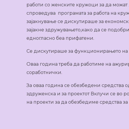
работи со женските кружоци за да можат
спроведува програмата за работа на круж
зајакнување се дискутираше за економско
зајакне здружувањето,како да се подобр
едногласно беа прифатени.
Се дискутираше за функционирањето на Г
Оваа година треба да работиме на ажури
соработнички.
За оваа година се обезбедени средства 
здруженска и за проектот Вклучи се во р
на проекти за да обезбедиме средства з