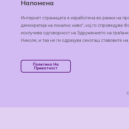
Напомена
Интернет страницата е изработена во рамки на пр
демократија на локално ниво“, кој го спроведува
исклучива одговорност на Здружението на граѓани
Николе, и таа не ги одразува секогаш ставовите н
Политика На
Приватност
C
Оваа веб-страница користи колачиња кои помагаат 
да го обезбедиме најдоброто корисничко искуство, и
линкот до Политиката за приватност.
Се Согласув