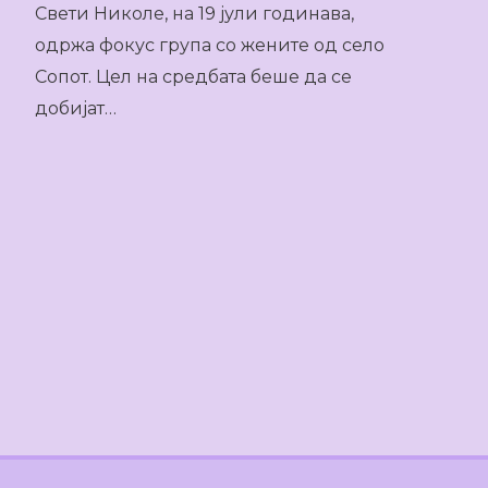
Свети Николе, на 19 јули годинава,
одржа фокус група со жените од село
Сопот. Цел на средбата беше да се
добијат…