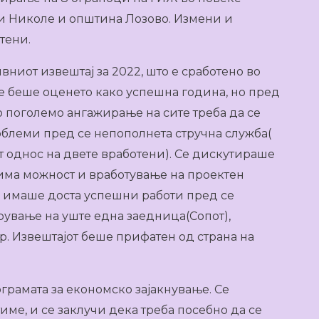
и Николе и општина Лозово. Измени и
тени.
ниот извештај за 2022, што е сработено во
те беше оценето како успешна година, но пред
о поголемо ангажирање на сите треба да се
блеми пред се непополнета стручна служба(
т однос на двете вработени). Се дискутираше
 има можност и вработување на проектен
Но имаше доста успешни работи пред се
вање на уште една заедница(Сопот),
. Извештајот беше прифатен од страна на
ограмата за економско зајакнување. Се
име, и се заклучи дека треба посебно да се