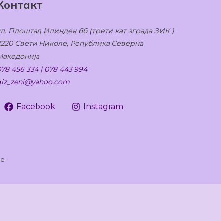
Контакт
ул. Плоштад Илинден бб (трети кат зграда ЗИК )
2220 Свети Николе, Република Северна
Македонија
078 456 334 | 078 443 994
giz_zeni@yahoo.com
Facebook
Instagram
ле
леди како комуницирате со нашата веб-страница. За
е колачиња "Не се согласувам". Прочитај повеќе на
ност