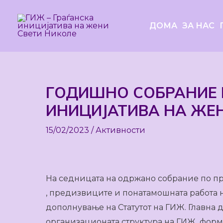
Skip
to
ДОМА
ЗА НАС
content
ГОДИШНО СОБРАНИЕ 
Post
navigation
ИНИЦИЈАТИВА НА ЖЕН
15/02/2023
/
Активности
На седницата на одржано собрание по пр
, предизвиците и понатамошната работа 
дополнување на Статутот на ГИЖ. Главна 
организационата структура на ГИЖ форм