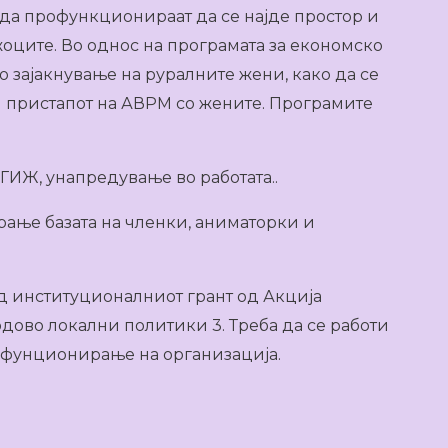
 да профункционираат да се најде простор и
оците. Во однос на програмата за економско
 зајакнување на руралните жени, како да се
и пристапот на АВРМ со жените. Програмите
ИЖ, унапредување во работата..
рање базата на членки, аниматорки и
од институционалниот грант од Акција
одово локални политики 3. Треба да се работи
а фунционирање на организацијa.