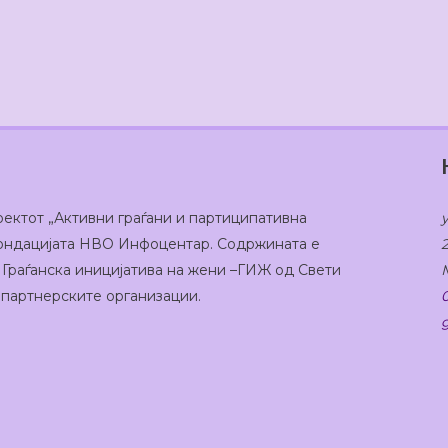
оектот „Активни граѓани и партиципативна
 Фондацијата НВО Инфоцентар. Содржината е
 Граѓанска иницијатива на жени –ГИЖ од Свети
а партнерските организации.