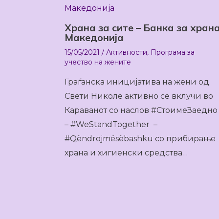
Храна за сите – Банка за хран
Македонија
15/05/2021
/
Активности
,
Програма за
учество на жените
Граѓанска иницијатива на жени од
Свети Николе активно се вклучи во
Караванот со наслов #СтоимеЗаедно
– #WeStandTogether –
#Qëndrojmësëbashku со прибирање
храна и хигиенски средства…