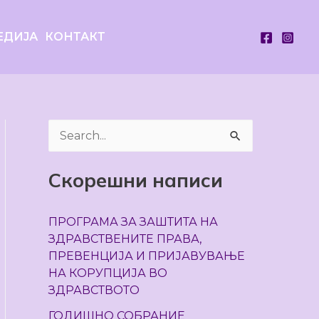
ЕДИЈА
КОНТАКТ
S
e
Скорешни написи
a
r
ПРОГРАМА ЗА ЗАШТИТА НА
c
ЗДРАВСТВЕНИТЕ ПРАВА,
h
ПРЕВЕНЦИЈА И ПРИЈАВУВАЊЕ
НА КОРУПЦИЈА ВО
f
ЗДРАВСТВОТО
o
ГОДИШНО СОБРАНИЕ