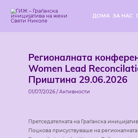
Skip
to
ДОМА
ЗА НАС
content
Регионалната конференц
Post
navigation
Women Lead Reconcilatio
Приштина 29.06.2026
01/07/2026
/
Активности
Претседателката на Граѓанска иницијати
Поцкова присуствуваше на регионалната 