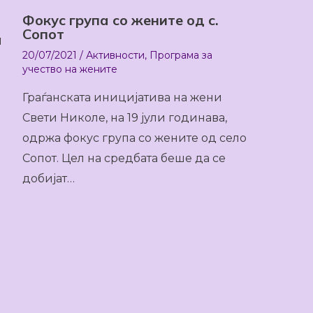
Фокус група со жените од с.
Сопот
а
20/07/2021
/
Активности
,
Програма за
учество на жените
Граѓанската иницијатива на жени
Свети Николе, на 19 јули годинава,
одржа фокус група со жените од село
Сопот. Цел на средбата беше да се
добијат…