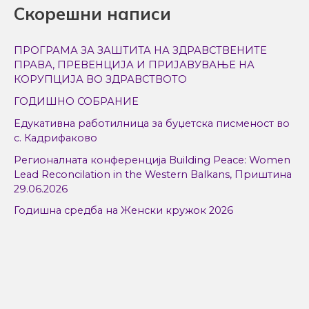
Скорешни написи
a
r
ПРОГРАМА ЗА ЗАШТИТА НА ЗДРАВСТВЕНИТЕ
c
ПРАВА, ПРЕВЕНЦИЈА И ПРИЈАВУВАЊЕ НА
h
КОРУПЦИЈА ВО ЗДРАВСТВОТО
f
ГОДИШНО СОБРАНИЕ
o
Едукативна работилница за буџетска писменост во
r
с. Кадрифаково
:
Регионалната конференција Building Peace: Women
Lead Reconcilation in the Western Balkans, Приштина
29.06.2026
Годишна средба на Женски кружок 2026