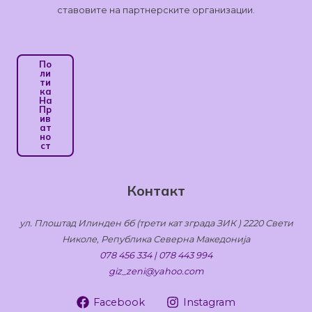
ставовите на партнерските организации.
По
Ли
Ти
Ка
На
Пр
Ив
Ат
Но
Ст
Контакт
ул. Плоштад Илинден бб (трети кат зграда ЗИК ) 2220 Свети
Николе, Република Северна Македонија
078 456 334 | 078 443 994
giz_zeni@yahoo.com
Facebook
Instagram