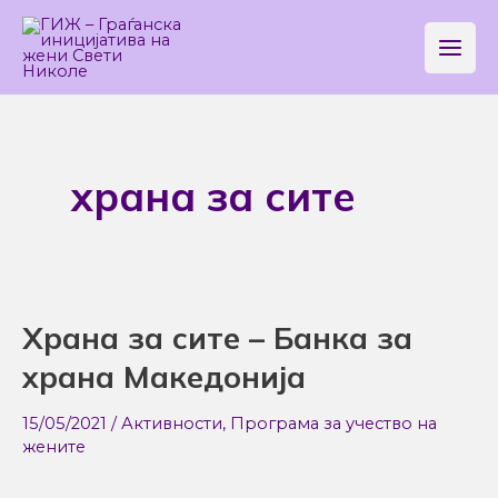
Skip
Main
to
Men
content
храна за сите
Храна за сите – Банка за
Храна
за
храна Македонија
сите
–
15/05/2021
/
Активности
,
Програма за учество на
жените
Банка
за