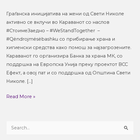
храна
Македонија
Граѓанска иницијатива на жени од Свети Николе
активно се вклучи во Караванот со наслов
#СтоимеЗаедно – #WeStandTogether –
#Qëndrojmësëbashku со прибирање храна и
хигиенски средства како помош за најзагрозените.
Караванот го организира Банка за храна МК, со
поддршка на Европска Унија преку проектот ВСС
Ефект, а овој пат и со поддршка од Општина Свети
Николе. […]
Read More »
S
e