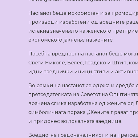
Настанот беше искористен и за промоци
производи изработени од вредните раце 
истакна значењето на женското претпри
економското јакнење на жените.
Посебна вредност на настанот беше можн
Свети Николе, Велес, Градско и Штип, ко
идни заеднички иницијативи и активнос
Во рамки на настанот се одржа и средба
претседателката на Советот на Општината
врачена слика изработена од жените од 
симболичната порака „Жените прават про
и придонес во локалната заедница.
Воедно, на градоначалникот и на претсед