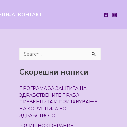
ЕДИЈА
КОНТАКТ
S
e
Скорешни написи
a
r
ПРОГРАМА ЗА ЗАШТИТА НА
c
ЗДРАВСТВЕНИТЕ ПРАВА,
h
ПРЕВЕНЦИЈА И ПРИЈАВУВАЊЕ
НА КОРУПЦИЈА ВО
f
ЗДРАВСТВОТО
o
ГОДИШНО СОБРАНИЕ