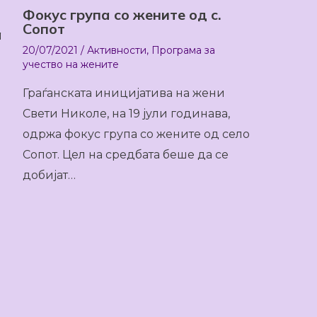
Фокус група со жените од с.
Сопот
а
20/07/2021
/
Активности
,
Програма за
учество на жените
Граѓанската иницијатива на жени
Свети Николе, на 19 јули годинава,
одржа фокус група со жените од село
Сопот. Цел на средбата беше да се
добијат…