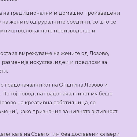
ја на традиционални и домашно произведени
на жените од руралните средини, со што се
емништво, локалното производство и
оста за вмрежување на жените од Лозово,
и разменија искуства, идеи и предлози за
ти.
 со градоначалникот на Општина Лозово и
. По тој повод, на градоначалникот му беше
Лозово на креативна работилница, со
мени“, како признание за нивната активност
ателката на Советот им беа доставени флаери