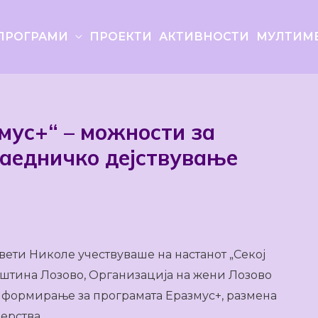
ПРОГРАМИ
ПРОЕКТИ
АКТИВНОСТИ
МУЛТИМ
мус+“ – можности за
аедничко дејствување
ети Николе учествуваше на настанот „Секој
пштина Лозово, Организација на жени Лозово
нформирање за програмата Еразмус+, размена
ерства.