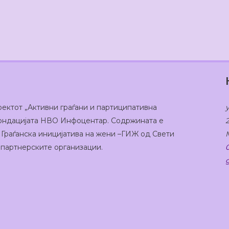
оектот „Активни граѓани и партиципативна
 Фондацијата НВО Инфоцентар. Содржината е
 Граѓанска иницијатива на жени –ГИЖ од Свети
а партнерските организации.