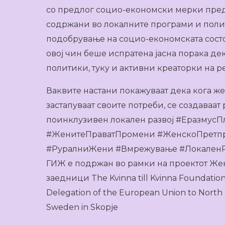
со предлог социо-економски мерки пред
содржани во локалните програми и полит
подобрување на социо-економската состо
овој чин беше испратена јасна порака де
политики, туку и активни креаторки на ре
Ваквите настани покажуваат дека кога жен
застапуваат своите потреби, се создаваа
поинклузивен локален развој #Еразмус
#ЖенитеПраватПромени #ЖенскоПретп
#РуралниЖени #Вмрежување #ЛокаленР
ГИЖ е подржан во рамки на проектот Жен
заедници The Kvinna till Kvinna Foundati
Delegation of the European Union to Nort
Sweden in Skopje