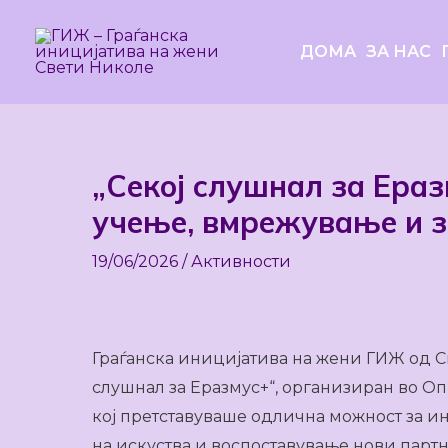
Skip
to
ДОМА
ЗА НАС
content
„Секој слушнал за Ераз
Post
navigation
учење, вмрежување и з
19/06/2026
/
Активности
Граѓанска иницијатива на жени ГИЖ од Св
слушнал за Еразмус+“, организиран во О
кој претставуваше одлична можност за и
на искуства и воспоставување нови партн