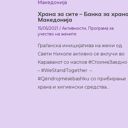
Храна за сите – Банка за хран
Македонија
15/05/2021
/
Активности
,
Програма за
учество на жените
Граѓанска иницијатива на жени од
Свети Николе активно се вклучи во
Караванот со наслов #СтоимеЗаедно
– #WeStandTogether –
#Qëndrojmësëbashku со прибирање
храна и хигиенски средства…