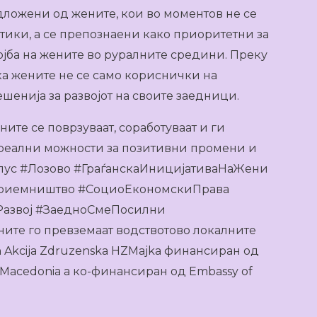
ложени од жените, кои во моментов не се
ики, а се препознаени како приоритетни за
јба на жените во руралните средини. Преку
ка жените не се само кориснички на
шенија за развојот на своите заедници.
ите се поврзуваат, соработуваат и ги
т реални можности за позитивни промени и
Плус #Лозово #ГраѓанскаИницијативаНаЖени
риемништво #СоциоЕкономскиПрава
азвој #ЗаедноСмеПосилни
ите го превземаат водствотово локалните
on Akcija Zdruzenska HZMajka финансиран од
h Macedonia а ко-финансиран од Embassy of