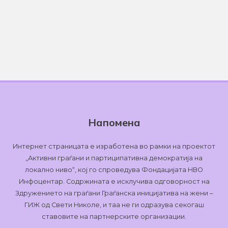
Напомена
Интернет страницата е изработена во рамки на проектот
„Активни граѓани и партиципативна демократија на
локално ниво“, кој го спроведува Фондацијата НВО
Инфоцентар. Содржината е исклучива одговорност на
Здружението на граѓани Граѓанска иницијатива на жени –
ГИЖ од Свети Николе, и таа не ги одразува секогаш
ставовите на партнерските организации.