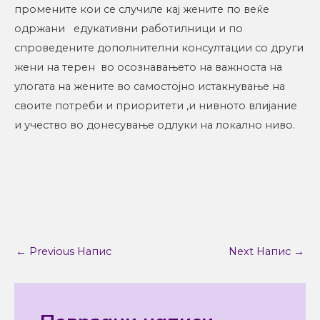
промените кои се случиле кај жените по веќе
одржани едукативни работилници и по
спроведените дополнителни консултации со други
жени на терен во осознавањето на важноста на
улогата на жените во самостојно истакнување на
своите потреби и приоритети ,и нивното влијание
и учество во донесување одлуки на локално ниво.
←
Previous Напис
Next Напис
→