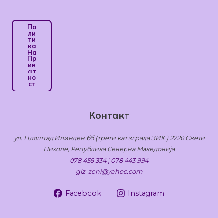
По
Ли
Ти
Ка
На
Пр
Ив
Ат
Но
Ст
Контакт
ул. Плоштад Илинден бб (трети кат зграда ЗИК ) 2220 Свети
Николе, Република Северна Македонија
078 456 334 | 078 443 994
giz_zeni@yahoo.com
Facebook
Instagram