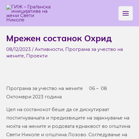
Skip
Main
to
Men
content
Post
Мрежен состанок Охрид
navigation
08/12/2023
/
Активности
,
Програма за учество на
жените
,
Проекти
Програма за учество на жените 06 – 08
Октомври 2023 година
Цел на состанокот беше да се дискутираат
постигнувањата и предизвиците на зајакнување на
моќта на жените и родовата еднаквост во општина
Свети Николе и општина Лозово. Согледување на