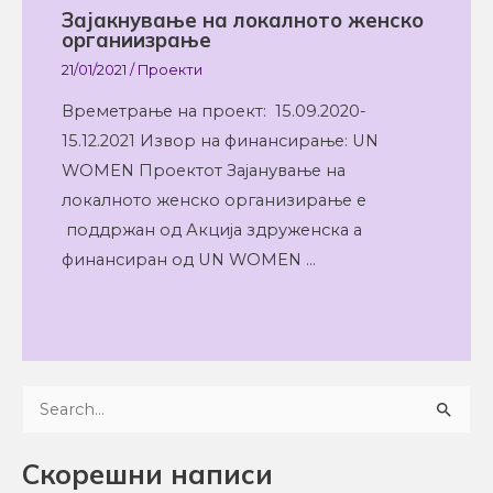
Зајакнување на локалното женско
органиизрање
21/01/2021
/
Проекти
Времетрање на проект: 15.09.2020-
15.12.2021 Извор на финансирање: UN
WOMEN Проектот Зајанување на
локалното женско организирање е
поддржан од Акција здруженска а
финансиран од UN WOMEN …
S
e
Скорешни написи
a