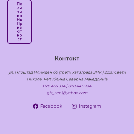
По
Ли
Ти
Ка
На
Пр
Ив
Ат
Но
Ст
Контакт
ул. Плоштад Илинден бб (трети кат зграда ЗИК ) 2220 Свети
Николе, Република Северна Македонија
078 456 334 | 078 443 994
giz_zeni@yahoo.com
Facebook
Instagram