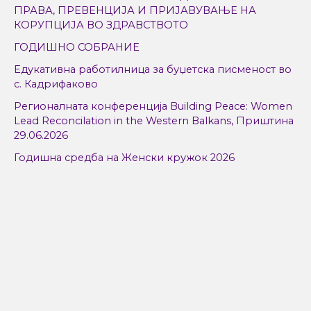
c
ПРАВА, ПРЕВЕНЦИЈА И ПРИЈАВУВАЊЕ НА
h
КОРУПЦИЈА ВО ЗДРАВСТВОТО
f
ГОДИШНО СОБРАНИЕ
o
Едукативна работилница за буџетска писменост во
r
с. Кадрифаково
:
Регионалната конференција Building Peace: Women
Lead Reconcilation in the Western Balkans, Приштина
29.06.2026
Годишна средба на Женски кружок 2026