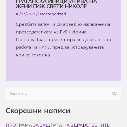
ГРАЃАНСКА ИНИЦИЈАТИВА НА
ЖЕНИ ГИЖ СВЕТИ НИКОЛЕ
10/03/2023
/
Uncategorized
Средбата започна со воведно излагање на
претседателката на ГИЖ Ирина
Поцкова.Таа ја презентираше досегашната
работа на ГИЖ , пред за истражувањата
кои во текот на…
S
e
Скорешни написи
a
r
ПРОГРАМА ЗА ЗАШТИТА НА ЗДРАВСТВЕНИТЕ