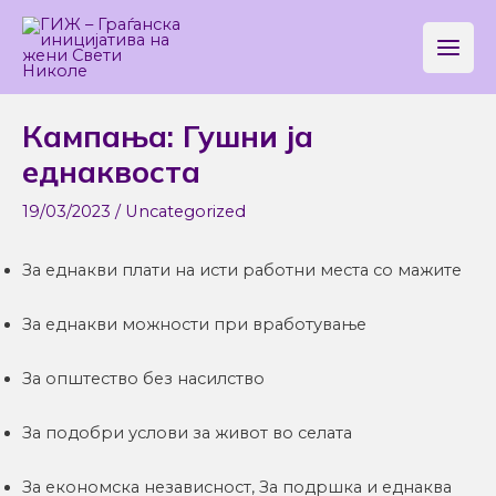
Skip
Main
to
Men
content
Post
Кампања: Гушни ја
navigation
еднаквоста
19/03/2023
/
Uncategorized
За еднакви плати на исти работни места со мажите
За еднакви можности при вработување
За општество без насилство
За подобри услови за живот во селата
За економска независност, За подршка и еднаква